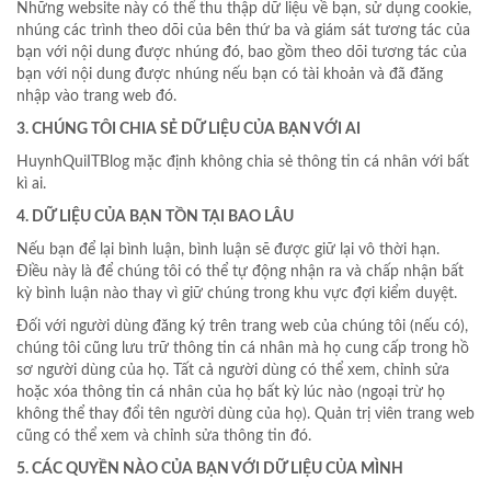
Những website này có thể thu thập dữ liệu về bạn, sử dụng cookie,
nhúng các trình theo dõi của bên thứ ba và giám sát tương tác của
bạn với nội dung được nhúng đó, bao gồm theo dõi tương tác của
bạn với nội dung được nhúng nếu bạn có tài khoản và đã đăng
nhập vào trang web đó.
3. CHÚNG TÔI CHIA SẺ DỮ LIỆU CỦA BẠN VỚI AI
HuynhQuiITBlog mặc định không chia sẻ thông tin cá nhân với bất
kì ai.
4. DỮ LIỆU CỦA BẠN TỒN TẠI BAO LÂU
Nếu bạn để lại bình luận, bình luận sẽ được giữ lại vô thời hạn.
Điều này là để chúng tôi có thể tự động nhận ra và chấp nhận bất
kỳ bình luận nào thay vì giữ chúng trong khu vực đợi kiểm duyệt.
Đối với người dùng đăng ký trên trang web của chúng tôi (nếu có),
chúng tôi cũng lưu trữ thông tin cá nhân mà họ cung cấp trong hồ
sơ người dùng của họ. Tất cả người dùng có thể xem, chỉnh sửa
hoặc xóa thông tin cá nhân của họ bất kỳ lúc nào (ngoại trừ họ
không thể thay đổi tên người dùng của họ). Quản trị viên trang web
cũng có thể xem và chỉnh sửa thông tin đó.
5. CÁC QUYỀN NÀO CỦA BẠN VỚI DỮ LIỆU CỦA MÌNH