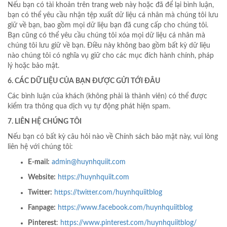
Nếu bạn có tài khoản trên trang web này hoặc đã để lại bình luận,
bạn có thể yêu cầu nhận tệp xuất dữ liệu cá nhân mà chúng tôi lưu
giữ về bạn, bao gồm mọi dữ liệu bạn đã cung cấp cho chúng tôi.
Bạn cũng có thể yêu cầu chúng tôi xóa mọi dữ liệu cá nhân mà
chúng tôi lưu giữ về bạn. Điều này không bao gồm bất kỳ dữ liệu
nào chúng tôi có nghĩa vụ giữ cho các mục đích hành chính, pháp
lý hoặc bảo mật.
6. CÁC DỮ LIỆU CỦA BẠN ĐƯỢC GỬI TỚI ĐÂU
Các bình luận của khách (không phải là thành viên) có thể được
kiểm tra thông qua dịch vụ tự động phát hiện spam.
7. LIÊN HỆ CHÚNG TÔI
Nếu bạn có bất kỳ câu hỏi nào về Chính sách bảo mật này, vui lòng
liên hệ với chúng tôi:
E-mail:
admin@huynhquiit.com
Website:
https://huynhquiit.com
Twitter:
https://twitter.com/huynhquiitblog
Fanpage:
https://www.facebook.com/huynhquiitblog
Pinterest
:
https://www.pinterest.com/huynhquiitblog/