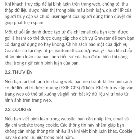
Khi khách truy cập để lại bình luận trên trang web, chúng tôi thu
thập dữ liệu được hiển thị trong biểu mẫu bình luận, địa chỉ IP của
người truy cập và chuỗi user agent của người dùng trình duyệt để
giúp phát hiện spam
Một chuỗi ẩn danh được tạo từ địa chỉ email của bạn (còn được
gọi là hash) có thể được cung cấp cho dịch vụ Gravatar để xem bạn
có đang sử dụng nó hay không. Chính sách bảo mật của dịch vụ
Gravatar có tại đây: https://automattic.com/privacy/ . Sau khi chấp
nhận bình luận của bạn, ảnh tiểu sử của bạn được hiển thị công
khai trong ngữ cảnh bình luận của bạn.
2.2. THƯ VIỆN
Nếu bạn tải hình ảnh lên trang web, bạn nên tránh tải lên hình ảnh
có dữ liệu vị trí được nhúng (EXIF GPS) đi kèm. Khách truy cập vào
trang web có thể tải xuống và giải nén bất kỳ dữ liệu vị trí nào từ
hình ảnh trên trang web.
2.3. COOKIES
Nếu bạn viết bình luận trong website, bạn cần nhập tên, email và
địa chỉ website trong cookie. Các thông tin này nhằm giúp bạn
không cần nhập thông tin nhiều lần khi viết bình luận khác. Cookie
này sẽ được lưu giữ trong một năm.